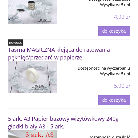
Wysyłka w:
5 dni
4,99 zł
do koszyka
nowość
Taśma MAGICZNA klejąca do ratowania
pęknięć/przedarć w papierze.
Dostępność:
na wyczerpaniu
Wysyłka w:
5 dni
5,90 zł
do koszyka
5 ark. A3 Papier bazowy wizytówkowy 240g
gładki biały A3 - 5 ark.
Dostępność:
duża ilość