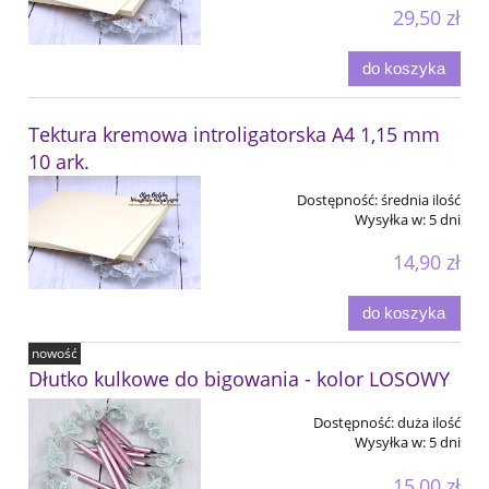
29,50 zł
do koszyka
Tektura kremowa introligatorska A4 1,15 mm
10 ark.
Dostępność:
średnia ilość
Wysyłka w:
5 dni
14,90 zł
do koszyka
nowość
Dłutko kulkowe do bigowania - kolor LOSOWY
Dostępność:
duża ilość
Wysyłka w:
5 dni
15,00 zł