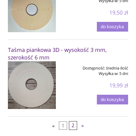
Wysyłka w:
5 dni
19,50 zł
do koszyka
Taśma piankowa 3D - wysokość 3 mm,
szerokość 6 mm
Dostępność:
średnia ilość
Wysyłka w:
5 dni
19,99 zł
do koszyka
«
1
2
»