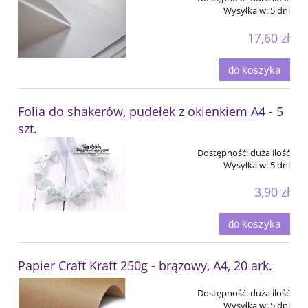
Wysyłka w:
5 dni
17,60 zł
do koszyka
Folia do shakerów, pudełek z okienkiem A4 - 5
szt.
Dostępność:
duża ilość
Wysyłka w:
5 dni
3,90 zł
do koszyka
Papier Craft Kraft 250g - brązowy, A4, 20 ark.
Dostępność:
duża ilość
Wysyłka w:
5 dni