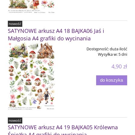
nowość
SATYNOWE arkusz A4 18 BAJKA06 Jaś i
Małgosia A4 grafiki do wycinania
Dostępność:
duża ilość
Wysyłka w:
5 dni
4,90 zł
do koszyka
nowość
SATYNOWE arkusz A4 19 BAJKA05 Królewna
Śnieżka A4 grafiki do wycinania