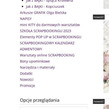
Jak z BAJKI - Śpiąca Królewna
Jak z BAJKI - Kopciuszek
Arkusze GRAFIK Olga Bielska
nowość
NAPISY
mini KITY do darmowych warsztatów
SZKOŁA SCRAPBOOKINGU 2023
Elementy POP UP w SCRAPBOOKINGU
SCRAPBOOKINGOWY KALENDARZ
ADWENTOWY
Warsztaty online SCRAPBOOKING
Bony upominkowe
Narzędzia i materiały
Dodatki
Nowości
Promocje
Opcje przeglądania
nowość