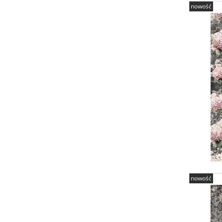
nowość
nowość