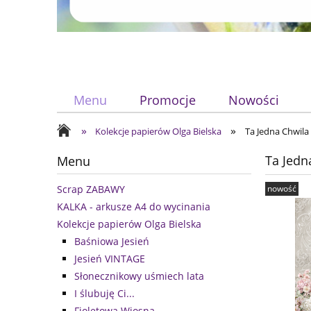
Menu
Promocje
Nowości
»
»
Kolekcje papierów Olga Bielska
Ta Jedna Chwil
Ta Jed
Menu
nowość
Scrap ZABAWY
KALKA - arkusze A4 do wycinania
Kolekcje papierów Olga Bielska
Baśniowa Jesień
Jesień VINTAGE
Słonecznikowy uśmiech lata
I ślubuję Ci...
Fioletowa Wiosna