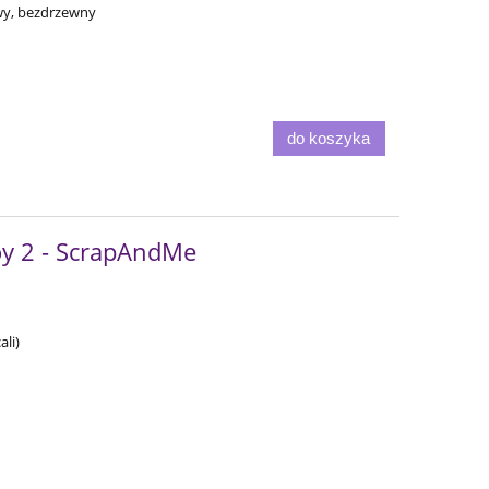
owy, bezdrzewny
do koszyka
y 2 - ScrapAndMe
li)