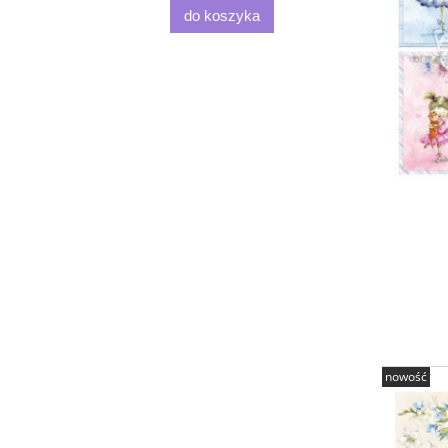
do koszyka
nowość