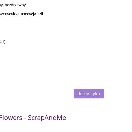
owy, bezdrzewny
czarek - Ilustracje Edi
li)
do koszyka
 Flowers - ScrapAndMe