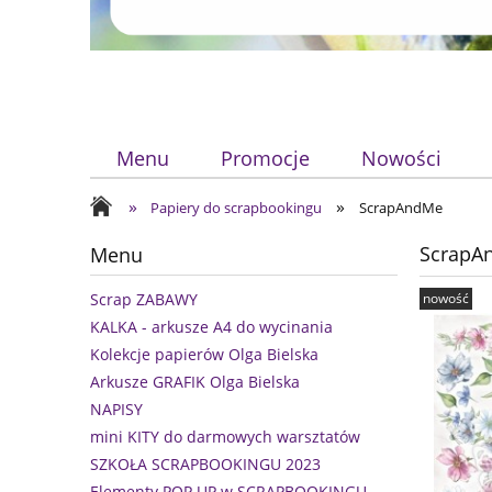
Menu
Promocje
Nowości
»
»
Papiery do scrapbookingu
ScrapAndMe
ScrapA
Menu
nowość
Scrap ZABAWY
KALKA - arkusze A4 do wycinania
Kolekcje papierów Olga Bielska
Arkusze GRAFIK Olga Bielska
NAPISY
mini KITY do darmowych warsztatów
SZKOŁA SCRAPBOOKINGU 2023
Elementy POP UP w SCRAPBOOKINGU