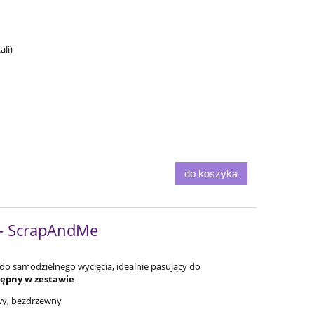
li)
do koszyka
 - ScrapAndMe
do samodzielnego wycięcia, idealnie pasujący do
tępny w zestawie
owy, bezdrzewny