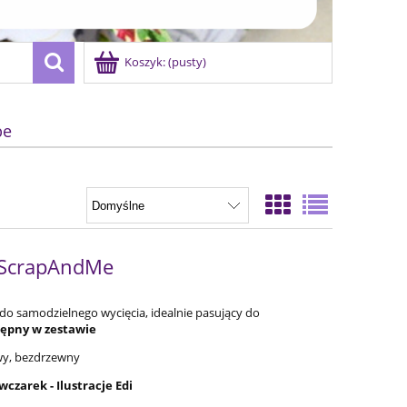
Koszyk:
(pusty)
be
- ScrapAndMe
do samodzielnego wycięcia, idealnie pasujący do
tępny w zestawie
owy, bezdrzewny
czarek - Ilustracje Edi