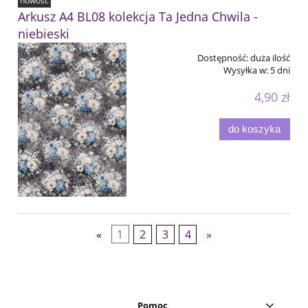
nowość
Arkusz A4 BL08 kolekcja Ta Jedna Chwila -
niebieski
Dostępność:
duża ilość
Wysyłka w:
5 dni
4,90 zł
do koszyka
«
1
2
3
4
»
Pomoc