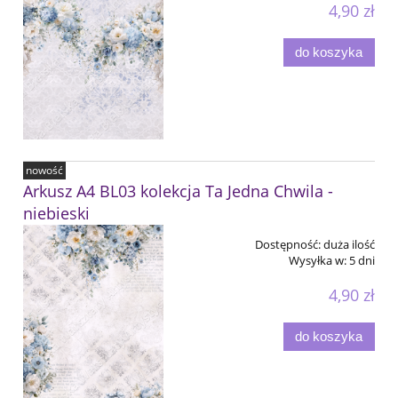
4,90 zł
do koszyka
nowość
Arkusz A4 BL03 kolekcja Ta Jedna Chwila -
niebieski
Dostępność:
duża ilość
Wysyłka w:
5 dni
4,90 zł
do koszyka