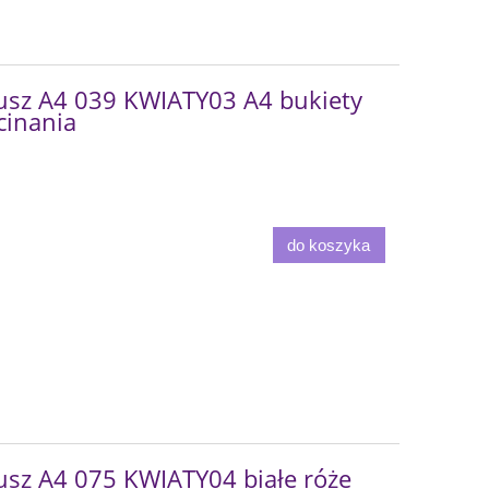
usz A4 039 KWIATY03 A4 bukiety
cinania
do koszyka
usz A4 075 KWIATY04 białe róże