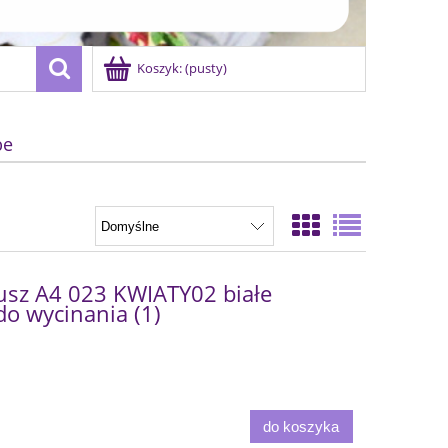
Koszyk:
(pusty)
be
usz A4 023 KWIATY02 białe
 do wycinania (1)
do koszyka