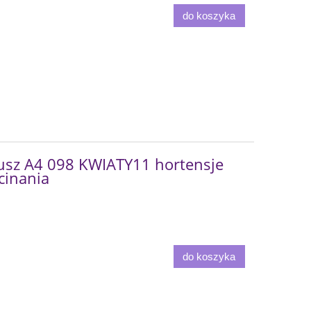
do koszyka
usz A4 098 KWIATY11 hortensje
ycinania
do koszyka