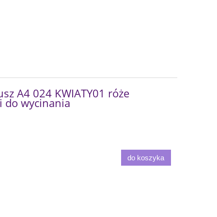
usz A4 024 KWIATY01 róże
i do wycinania
do koszyka