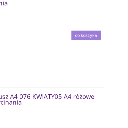
nia
do koszyka
usz A4 076 KWIATY05 A4 różowe
ycinania