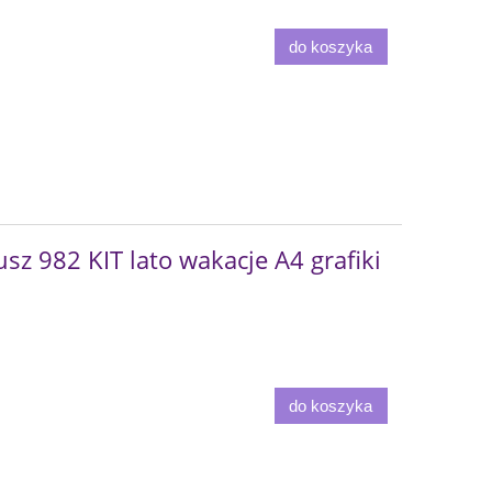
do koszyka
z 982 KIT lato wakacje A4 grafiki
do koszyka