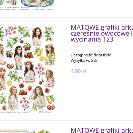
MATOWE grafiki arku
czereśnie owocowe l
wycinania 1z3
Dostępność:
duża ilość
Wysyłka w:
5 dni
4,90 zł
MATOWE grafiki arku