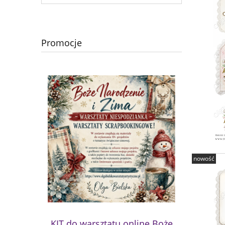
Promocje
nowość
KIT do warsztatu online Boże