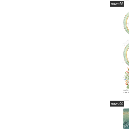
nowość
nowość