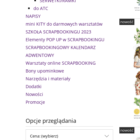
SERWETKI/RAMKI
do ATC
NAPISY
nowość
mini KITY do darmowych warsztatów
SZKOŁA SCRAPBOOKINGU 2023
Elementy POP UP w SCRAPBOOKINGU
SCRAPBOOKINGOWY KALENDARZ
ADWENTOWY
Warsztaty online SCRAPBOOKING
Bony upominkowe
Narzędzia i materiały
Dodatki
Nowości
Promocje
Opcje przeglądania
nowość
Cena: (wybierz)