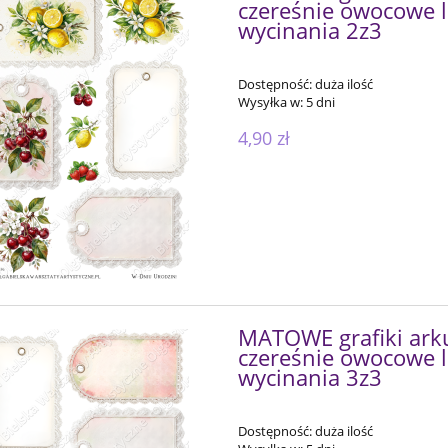
czereśnie owocowe l
wycinania 2z3
Dostępność:
duża ilość
Wysyłka w:
5 dni
4,90 zł
MATOWE grafiki arku
czereśnie owocowe l
wycinania 3z3
Dostępność:
duża ilość