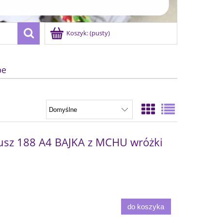
Koszyk:
(pusty)
be
usz 188 A4 BAJKA z MCHU wróżki
do koszyka