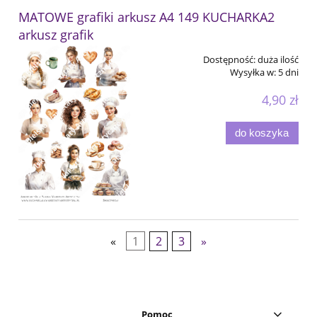
MATOWE grafiki arkusz A4 149 KUCHARKA2
arkusz grafik
Dostępność:
duża ilość
Wysyłka w:
5 dni
4,90 zł
do koszyka
«
1
2
3
»
Pomoc