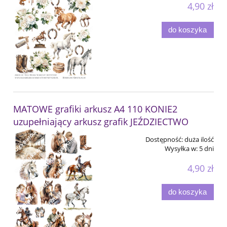
4,90 zł
do koszyka
MATOWE grafiki arkusz A4 110 KONIE2
uzupełniający arkusz grafik JEŹDZIECTWO
Dostępność:
duża ilość
Wysyłka w:
5 dni
4,90 zł
do koszyka