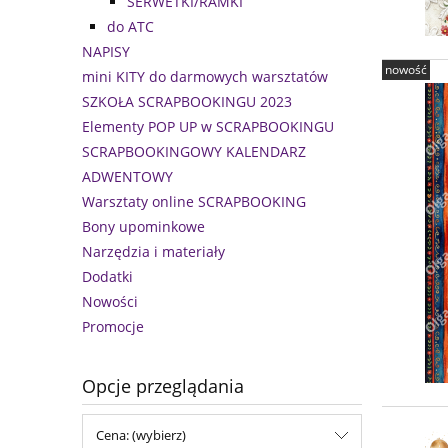
SERWETKI/RAMKI
do ATC
NAPISY
nowość
mini KITY do darmowych warsztatów
SZKOŁA SCRAPBOOKINGU 2023
Elementy POP UP w SCRAPBOOKINGU
SCRAPBOOKINGOWY KALENDARZ
ADWENTOWY
Warsztaty online SCRAPBOOKING
Bony upominkowe
Narzędzia i materiały
Dodatki
Nowości
Promocje
Opcje przeglądania
Cena: (wybierz)