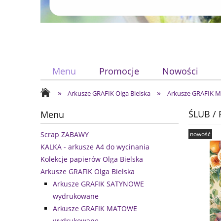
Menu
Promocje
Nowości
»
»
Arkusze GRAFIK Olga Bielska
Arkusze GRAFIK
ŚLUB /
Menu
nowość
Scrap ZABAWY
KALKA - arkusze A4 do wycinania
Kolekcje papierów Olga Bielska
Arkusze GRAFIK Olga Bielska
Arkusze GRAFIK SATYNOWE
wydrukowane
Arkusze GRAFIK MATOWE
wydrukowane