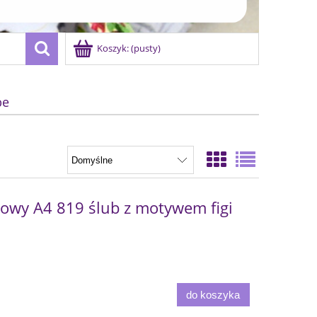
Koszyk:
(pusty)
be
wy A4 819 ślub z motywem figi
do koszyka