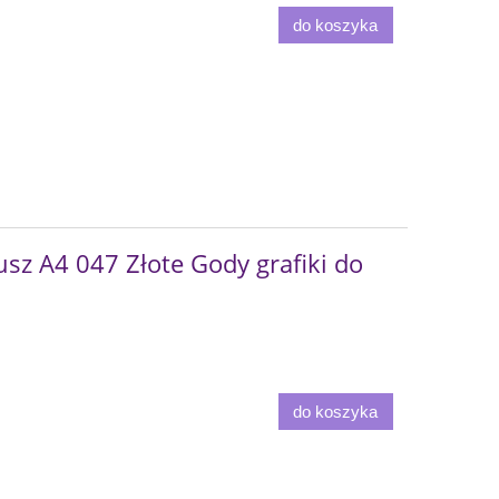
do koszyka
sz A4 047 Złote Gody grafiki do
do koszyka