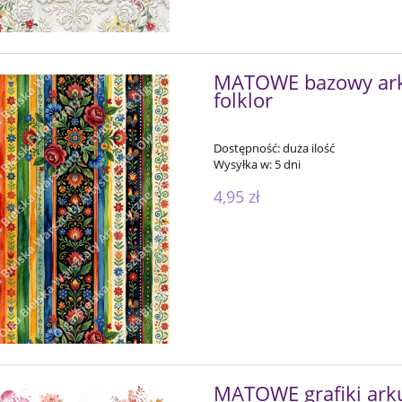
MATOWE bazowy arku
folklor
Dostępność:
duża ilość
Wysyłka w:
5 dni
4,95 zł
MATOWE grafiki arku