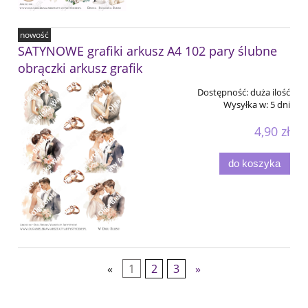
nowość
SATYNOWE grafiki arkusz A4 102 pary ślubne
obrączki arkusz grafik
Dostępność:
duża ilość
Wysyłka w:
5 dni
4,90 zł
do koszyka
«
1
2
3
»