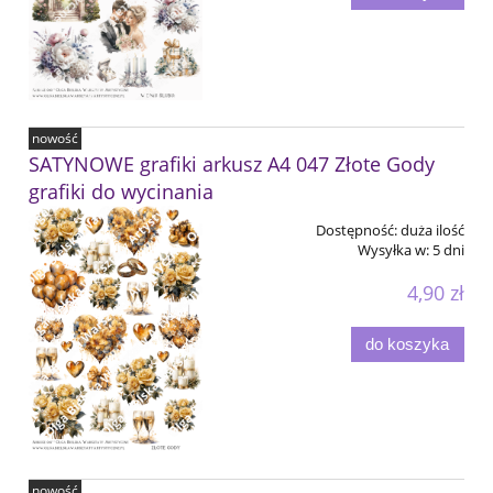
nowość
SATYNOWE grafiki arkusz A4 047 Złote Gody
grafiki do wycinania
Dostępność:
duża ilość
Wysyłka w:
5 dni
4,90 zł
do koszyka
nowość