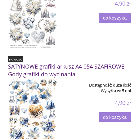
4,90 zł
do koszyka
nowość
SATYNOWE grafiki arkusz A4 054 SZAFIROWE
Gody grafiki do wycinania
Dostępność:
duża ilość
Wysyłka w:
5 dni
4,90 zł
do koszyka