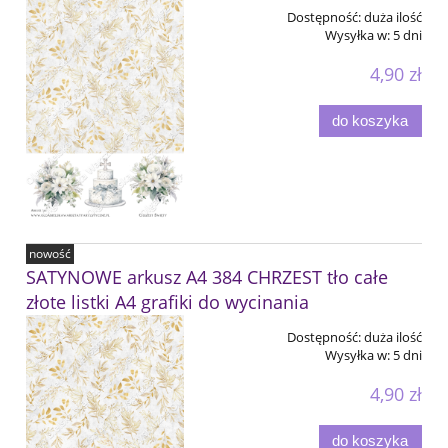
Dostępność:
duża ilość
Wysyłka w:
5 dni
4,90 zł
do koszyka
nowość
SATYNOWE arkusz A4 384 CHRZEST tło całe
złote listki A4 grafiki do wycinania
Dostępność:
duża ilość
Wysyłka w:
5 dni
4,90 zł
do koszyka