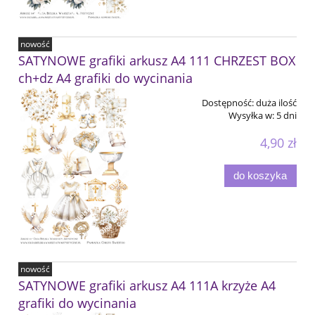
nowość
SATYNOWE grafiki arkusz A4 111 CHRZEST BOX
ch+dz A4 grafiki do wycinania
Dostępność:
duża ilość
Wysyłka w:
5 dni
4,90 zł
do koszyka
nowość
SATYNOWE grafiki arkusz A4 111A krzyże A4
grafiki do wycinania