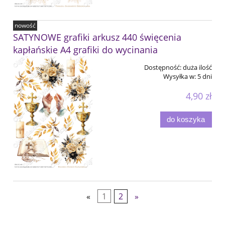
nowość
SATYNOWE grafiki arkusz 440 święcenia
kapłańskie A4 grafiki do wycinania
Dostępność:
duża ilość
Wysyłka w:
5 dni
4,90 zł
do koszyka
«
1
2
»