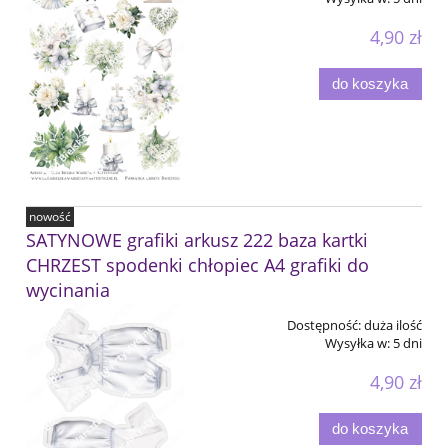
4,90 zł
do koszyka
nowość
SATYNOWE grafiki arkusz 222 baza kartki
CHRZEST spodenki chłopiec A4 grafiki do
wycinania
Dostępność:
duża ilość
Wysyłka w:
5 dni
4,90 zł
do koszyka