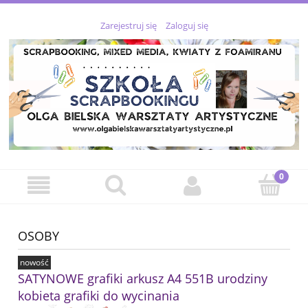
Zarejestruj się
Zaloguj się
OSOBY
nowość
SATYNOWE grafiki arkusz A4 551B urodziny
kobieta grafiki do wycinania