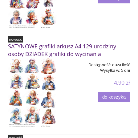
nowość
SATYNOWE grafiki arkusz A4 129 urodziny
osoby DZIADEK grafiki do wycinania
Dostępność:
duża ilość
Wysyłka w:
5 dni
4,90 zł
do koszyka
nowość