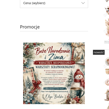
Cena: (wybierz)
Promocje
nowość