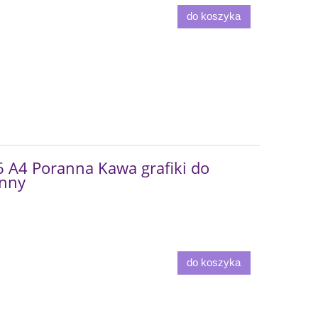
do koszyka
A4 Poranna Kawa grafiki do
onny
do koszyka