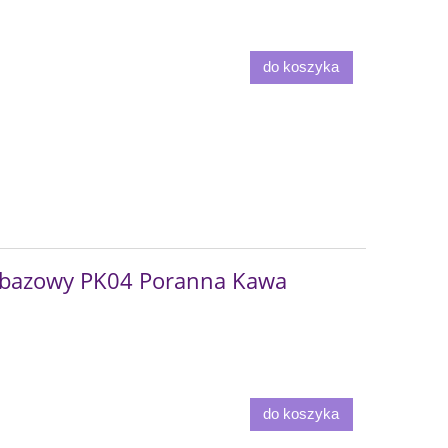
do koszyka
bazowy PK04 Poranna Kawa
do koszyka