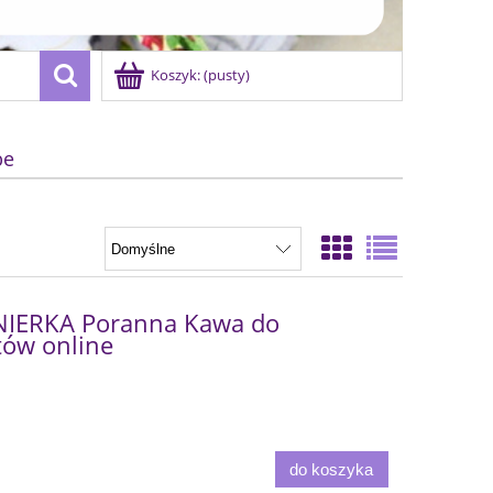
Koszyk:
(pusty)
be
IERKA Poranna Kawa do
ów online
do koszyka