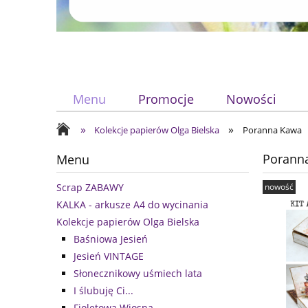
Menu
Promocje
Nowości
»
»
Kolekcje papierów Olga Bielska
Poranna Kawa
Porann
Menu
nowość
Scrap ZABAWY
KALKA - arkusze A4 do wycinania
Kolekcje papierów Olga Bielska
Baśniowa Jesień
Jesień VINTAGE
Słonecznikowy uśmiech lata
I ślubuję Ci...
Fioletowa Wiosna