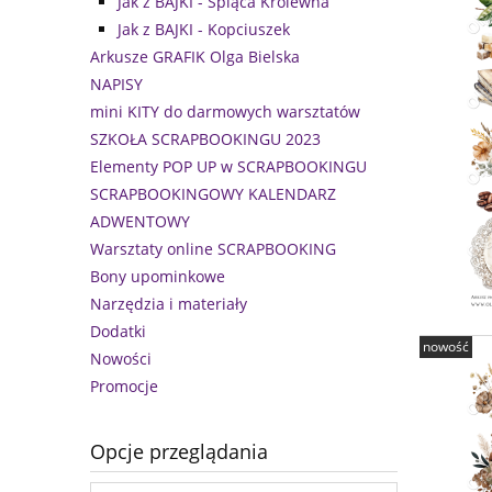
Jak z BAJKI - Śpiąca Królewna
Jak z BAJKI - Kopciuszek
Arkusze GRAFIK Olga Bielska
NAPISY
mini KITY do darmowych warsztatów
SZKOŁA SCRAPBOOKINGU 2023
Elementy POP UP w SCRAPBOOKINGU
SCRAPBOOKINGOWY KALENDARZ
ADWENTOWY
Warsztaty online SCRAPBOOKING
Bony upominkowe
Narzędzia i materiały
Dodatki
nowość
Nowości
Promocje
Opcje przeglądania