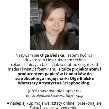
Nazywam się
Olga Bielska.
Jestem twórcą,
edukatorem i instruktorem technik
rękodzielniczych takich jak scrapbooking, mixed
media i kwiaty z foamiranu,
a także
projektantem i
producentem papierów i dodatków do
scrapbookingu mojej marki Olga Bielska
Warsztaty Artystyczne Scrapbooking.
Jeżeli masz pytania napisz do
mnie:
olgabielska.warsztaty@wp.p
l
A najlepiej kup moje warsztaty online i przekonaj się!
Zakochasz się w tworzeniu!