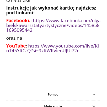
to nie są DIGI
Instrukcję jak wykonać kartkę najdziesz
pod linkami:
Facebooku
:
https://www.facebook.com/olga
bielskawarsztatyartystyczne/videos/145858
1695095442
oraz na
YouTube
:
https://www.youtube.com/live/KI
nT45YRG-Q?si=9xRWRvieoUJUl72c
Pomoc
Moje konto