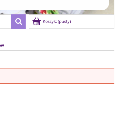
Koszyk:
(pusty)
be