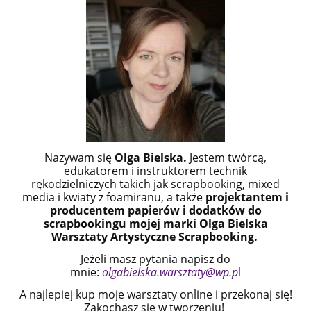
Nazywam się
Olga Bielska.
Jestem twórcą,
edukatorem i instruktorem technik
rękodzielniczych takich jak scrapbooking, mixed
media i kwiaty z foamiranu,
a także
projektantem i
producentem papierów i dodatków do
scrapbookingu mojej marki Olga Bielska
Warsztaty Artystyczne Scrapbooking.
Jeżeli masz pytania napisz do
mnie:
olgabielska.warsztaty@wp.p
l
A najlepiej kup moje warsztaty online i przekonaj się!
Zakochasz się w tworzeniu!