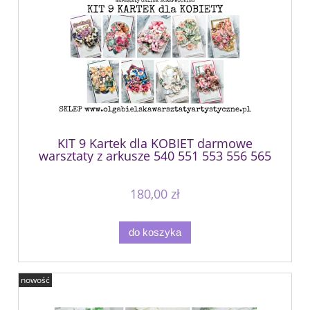
KIT 9 Kartek dla KOBIET darmowe
warsztaty z arkusze 540 551 553 556 565
566 567 568 569
180,00 zł
do koszyka
nowość