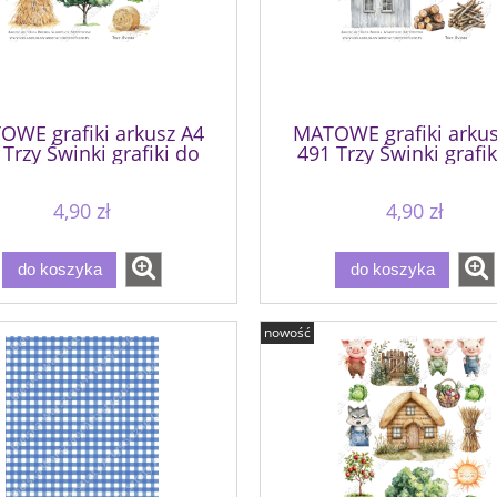
OWE grafiki arkusz A4
MATOWE grafiki arkus
 Trzy Świnki grafiki do
491 Trzy Świnki grafik
wycinania
wycinania
4,90 zł
4,90 zł
do koszyka
do koszyka
nowość