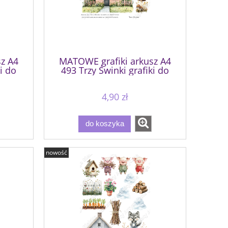
z A4
MATOWE grafiki arkusz A4
i do
493 Trzy Świnki grafiki do
wycinania
4,90 zł
do koszyka
nowość