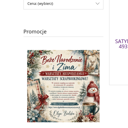
Cena: (wybierz)
Promocje
SATY
493