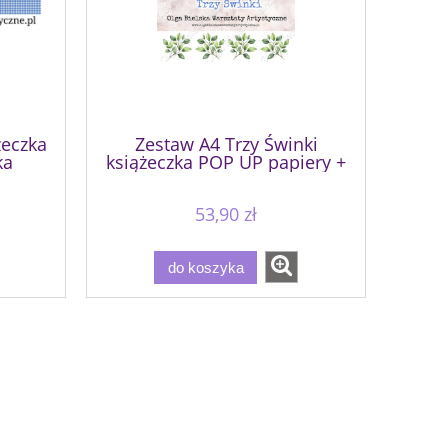
żeczka
Zestaw A4 Trzy Świnki
ka
książeczka POP UP papiery +
ne
dodatki Olga Bielska
Warsztaty Artystyczne
53,90 zł
do koszyka