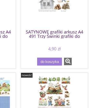
sz A4
SATYNOWE grafiki arkusz A4
i do
491 Trzy Świnki grafiki do
wycinania
4,90 zł
do koszyka
nowość