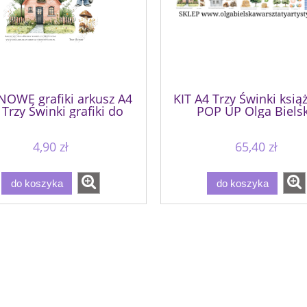
NOWE grafiki arkusz A4
KIT A4 Trzy Świnki ksią
 Trzy Świnki grafiki do
POP UP Olga Biels
wycinania
Warsztaty Artystycz
4,90 zł
65,40 zł
do koszyka
do koszyka