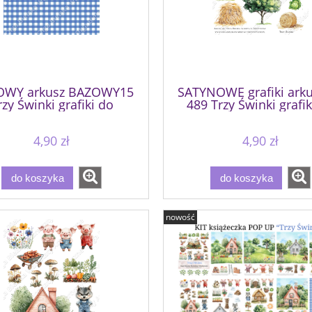
WY arkusz BAZOWY15
SATYNOWE grafiki arku
rzy Świnki grafiki do
489 Trzy Świnki grafik
wycinania
wycinania
4,90 zł
4,90 zł
do koszyka
do koszyka
nowość