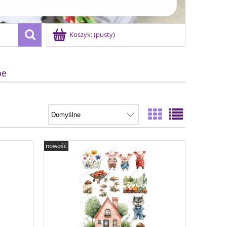
Koszyk:
(pusty)
be
nowość