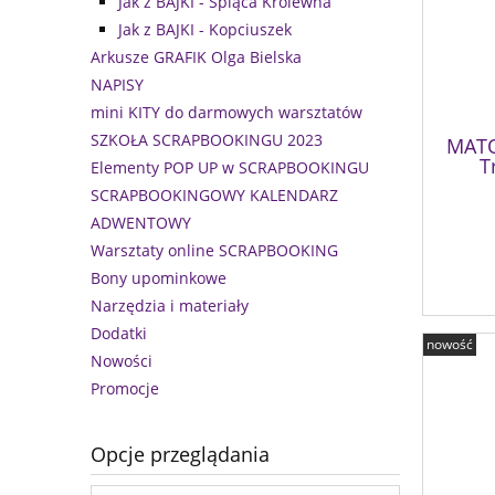
Jak z BAJKI - Śpiąca Królewna
Jak z BAJKI - Kopciuszek
Arkusze GRAFIK Olga Bielska
NAPISY
mini KITY do darmowych warsztatów
SZKOŁA SCRAPBOOKINGU 2023
MATO
T
Elementy POP UP w SCRAPBOOKINGU
SCRAPBOOKINGOWY KALENDARZ
ADWENTOWY
Warsztaty online SCRAPBOOKING
Bony upominkowe
Narzędzia i materiały
Dodatki
nowość
Nowości
Promocje
Opcje przeglądania