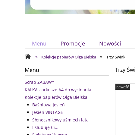
Menu
Promocje
Nowości
»
»
Kolekcje papierów Olga Bielska
Trzy Świnki
Trzy Św
Menu
Scrap ZABAWY
nowość
KALKA - arkusze A4 do wycinania
Kolekcje papierów Olga Bielska
Baśniowa Jesień
Jesień VINTAGE
Słonecznikowy uśmiech lata
I ślubuję Ci...
Fioletowa Wiosna