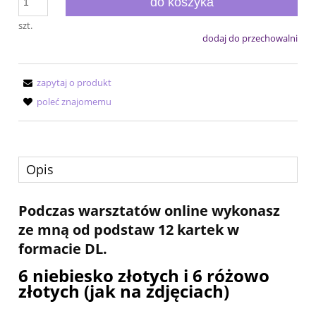
do koszyka
szt.
dodaj do przechowalni
zapytaj o produkt
poleć znajomemu
Opis
Podczas warsztatów online wykonasz
ze mną od
podstaw 12 kartek w
formacie DL.
6 niebiesko złotych i 6 różowo
złotych (jak na zdjęciach)