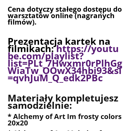
Cena dotyczy stałego dostępu do
warsztatów online (nagranych
filmów).
Prezentacja kartek na
filmikach:
https://youtu
be.com/playlist?
list=PLt_7Hwxmr0rPlhGg
WiaTw_OOwX34hbi93&si
=qvhJuM_Q_edk2PBc
Materiały kompletujesz
samodzielnie:
* Alchemy of Art Im frosty colors
20x20