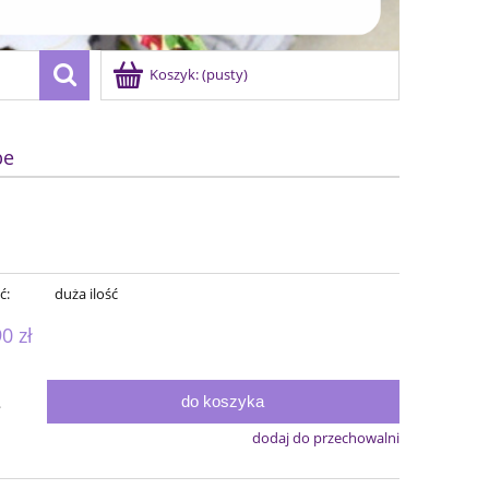
Koszyk:
(pusty)
be
ć:
duża ilość
90 zł
do koszyka
.
dodaj do przechowalni