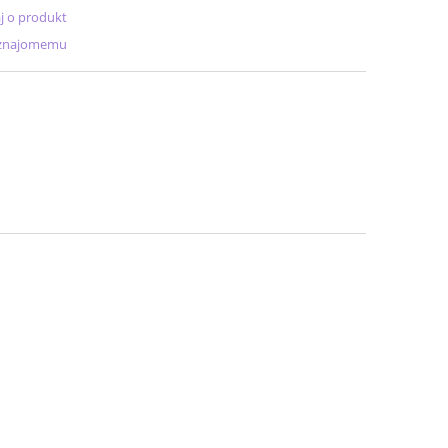
j o produkt
 znajomemu