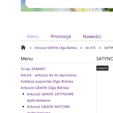
Menu
Promocje
Nowości
»
»
»
Arkusze GRAFIK Olga Bielska
do ATC
SATYN
Menu
SATYNOW
nowość
Scrap ZABAWY
KALKA - arkusze A4 do wycinania
Kolekcje papierów Olga Bielska
Arkusze GRAFIK Olga Bielska
Arkusze GRAFIK SATYNOWE
wydrukowane
Arkusze GRAFIK MATOWE
wydrukowane