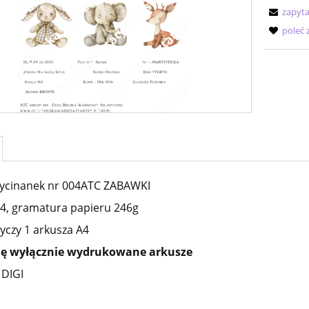
zapyta
poleć
wycinanek nr 004ATC ZABAWKI
4, gramatura papieru 246g
yczy 1 arkusza A4
ję wyłącznie wydrukowane arkusze
ą DIGI