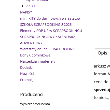
do ATC
NAPISY
mini KITY do darmowych warsztatów
SZKOŁA SCRAPBOOKINGU 2023
Elementy POP UP w SCRAPBOOKINGU
SCRAPBOOKINGOWY KALENDARZ
ADWENTOWY
Warsztaty online SCRAPBOOKING
Opis
Bony upominkowe
Narzędzia i materiały
arkusz 
Dodatki
Nowości
format A
Promocje
cena dot
sprzeda
Producenci
to nie s
Wybierz producenta